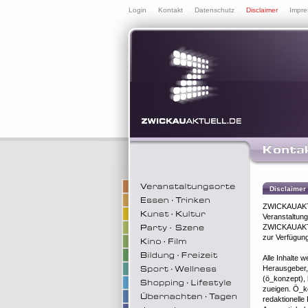
Login
Kontakt
Datenschutz
Disclaimer
Impr
Disclaimer
ZWICKAUAKTUE
Veranstaltung
ZWICKAUAKTUE
zur Verfügung
Alle Inhalte 
Herausgeber,
(ö_konzept), 
zueigen. Ö_ko
redaktionelle