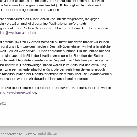
r an den eingestellten Inhalten vor. Demzufolge übernimmt ö_konzept
che Verantwortung – gleich welcher Art (z.B. Richtigkeit, Aktualität und
t) – für die bereitgestellten Informationen.
er distanziert sich ausdrücklich von Internetangeboten, die gegen
ht verstoßen und wird derartige Publikationen sofort nach
gung entfernen. Sollten Sie einen Rechtsverstoß bemerken, bitten wir um
info@zwickau-aktuell.de
.
 enthält Links zu externen Webseiten Dritter, auf deren Inhalte wir keinen
n und uns nicht zueigen machen. Deshalb übernehmen wir keine inhaltliche
keit – gleich welcher Art - für diese fremden Inhalte. Für die Inhalte auf den
ten sind ausschließlich der jeweilige Anbieter oder Betreiber der Seiten
h. Die verlinkten Seiten wurden zum Zeitpunkt der Verlinkung auf mögliche
e überprüft. Rechtswidrige Inhalte waren zum Zeitpunkt der Verlinkung
r. Eine permanente inhaltliche Kontrolle der verlinkten Seiten ist jedoch
e Anhaltspunkte einer Rechtsverletzung nicht zumutbar. Bei Bekanntwerden
rletzungen werden wir derartige Links umgehend entfernen.
ls Nutzer dieser Internetseiten einen Rechtsverstoß bemerken, bitten wir um
info@zwickau-aktuell.de
.
.2011