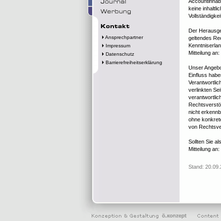
Accountinhabe
keine inhaltli
Vollständigkei
Der Herausgeb
Ansprechpartner
geltendes Rec
Kenntniserlan
Impressum
Mitteilung an:
Datenschutz
Barrierefreiheitserklärung
Unser Angebot
Einfluss habe
Verantwortlich
verlinkten Sei
verantwortlic
Rechtsverstöß
nicht erkennba
ohne konkret
von Rechtsve
Sollten Sie a
Mitteilung an:
Stand: 20.09